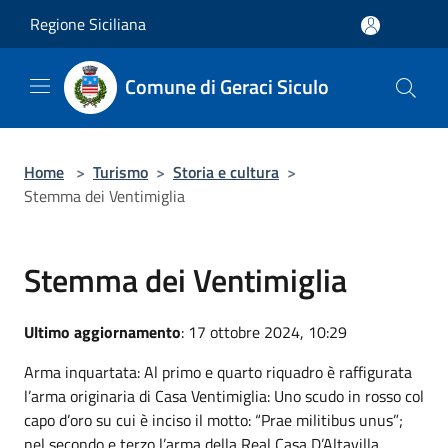
Salta al contenuto principale
Regione Siciliana
Comune di Geraci Siculo
Home
>
Turismo
>
Storia e cultura
>
Stemma dei Ventimiglia
Stemma dei Ventimiglia
Ultimo aggiornamento
: 17 ottobre 2024, 10:29
Arma inquartata: Al primo e quarto riquadro è raffigurata
l’arma originaria di Casa Ventimiglia: Uno scudo in rosso col
capo d’oro su cui è inciso il motto: “Prae militibus unus”;
nel secondo e terzo l’arma della Real Casa D’Altavilla,