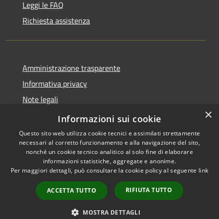
Leggi le FAQ
Richiesta assistenza
Amministrazione trasparente
Informativa privacy
Note legali
×
Dichiarazione di accessibilità
Informazioni sui cookie
Questo sito web utilizza cookie tecnici e assimilati strettamente
necessari al corretto funzionamento e alla navigazione del sito,
nonché un cookie tecnico analitico al solo fine di elaborare
informazioni statistiche, aggregate e anonime.
RSS
Copyright © 2026 • Comune di
Per maggiori dettagli, può consultare la cookie policy al seguente
link
Accessibilità
Geraci Siculo • Powered by
Privacy
Municipium
Accesso
•
RIFIUTA TUTTO
ACCETTA TUTTO
Cookie
redazione
Mappa del sito
MOSTRA DETTAGLI