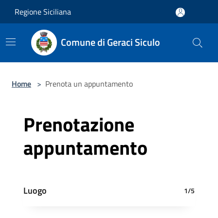
Salta al contenuto principale
Regione Siciliana
Comune di Geraci Siculo
Home
>
Prenota un appuntamento
Prenotazione
appuntamento
Luogo
1/5