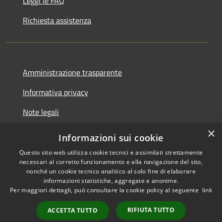
Leggi le FAQ
Richiesta assistenza
Amministrazione trasparente
Informativa privacy
Note legali
×
Dichiarazione di accessibilità
Informazioni sui cookie
Questo sito web utilizza cookie tecnici e assimilati strettamente
necessari al corretto funzionamento e alla navigazione del sito,
nonché un cookie tecnico analitico al solo fine di elaborare
informazioni statistiche, aggregate e anonime.
RSS
Copyright © 2026 • Comune di
Per maggiori dettagli, può consultare la cookie policy al seguente
link
Accessibilità
Geraci Siculo • Powered by
Privacy
Municipium
•
RIFIUTA TUTTO
ACCETTA TUTTO
Cookie
Accesso redazione