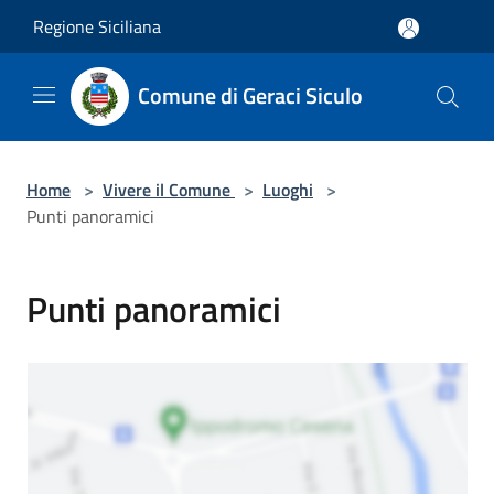
Salta al contenuto principale
Regione Siciliana
Comune di Geraci Siculo
Home
>
Vivere il Comune
>
Luoghi
>
Punti panoramici
Punti panoramici