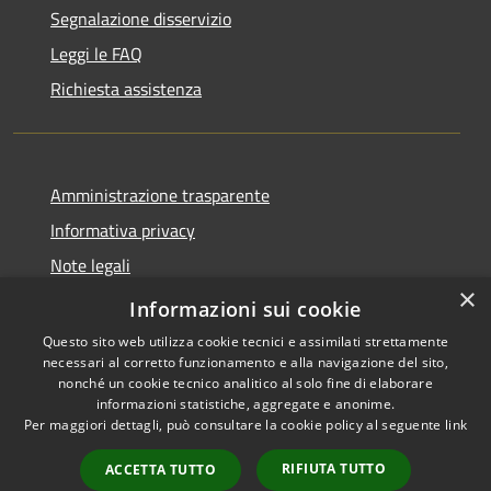
Segnalazione disservizio
Leggi le FAQ
Richiesta assistenza
Amministrazione trasparente
Informativa privacy
Note legali
×
Dichiarazione di accessibilità
Informazioni sui cookie
Questo sito web utilizza cookie tecnici e assimilati strettamente
necessari al corretto funzionamento e alla navigazione del sito,
nonché un cookie tecnico analitico al solo fine di elaborare
informazioni statistiche, aggregate e anonime.
RSS
Copyright © 2026 • Comune di
Per maggiori dettagli, può consultare la cookie policy al seguente
link
Accessibilità
Geraci Siculo • Powered by
Privacy
Municipium
Accesso
•
RIFIUTA TUTTO
ACCETTA TUTTO
Cookie
redazione