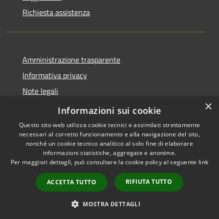
Richiesta assistenza
Amministrazione trasparente
Informativa privacy
Note legali
×
Dichiarazione di accessibilità
Informazioni sui cookie
Questo sito web utilizza cookie tecnici e assimilati strettamente
necessari al corretto funzionamento e alla navigazione del sito,
nonché un cookie tecnico analitico al solo fine di elaborare
informazioni statistiche, aggregate e anonime.
RSS
Copyright © 2026 • Comune di
Per maggiori dettagli, può consultare la cookie policy al seguente
link
Accessibilità
Geraci Siculo • Powered by
Privacy
Municipium
Accesso
•
RIFIUTA TUTTO
ACCETTA TUTTO
Cookie
redazione
Mappa del sito
MOSTRA DETTAGLI