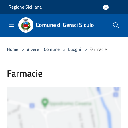
Salta al contenuto principale
Regione Siciliana
Comune di Geraci Siculo
Home
>
Vivere il Comune
>
Luoghi
>
Farmacie
Farmacie