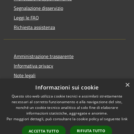
Segnalazione disservizio
Leggi le FAQ
Richiesta assistenza
Amministrazione trasparente
Informativa privacy
Note legali
×
Dichiarazione di accessibilità
Informazioni sui cookie
Questo sito web utilizza cookie tecnici e assimilati strettamente
necessari al corretto funzionamento e alla navigazione del sito,
nonché un cookie tecnico analitico al solo fine di elaborare
informazioni statistiche, aggregate e anonime.
RSS
Copyright © 2026 • Comune di
Per maggiori dettagli, può consultare la cookie policy al seguente
link
Accessibilità
Geraci Siculo • Powered by
Privacy
Municipium
Accesso
•
RIFIUTA TUTTO
ACCETTA TUTTO