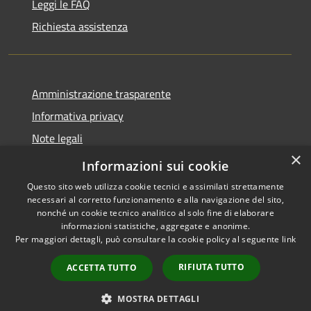
Leggi le FAQ
Richiesta assistenza
Amministrazione trasparente
Informativa privacy
Note legali
×
Dichiarazione di accessibilità
Informazioni sui cookie
Questo sito web utilizza cookie tecnici e assimilati strettamente
necessari al corretto funzionamento e alla navigazione del sito,
nonché un cookie tecnico analitico al solo fine di elaborare
informazioni statistiche, aggregate e anonime.
RSS
Copyright © 2026 • Comune di
Per maggiori dettagli, può consultare la cookie policy al seguente
link
Accessibilità
Geraci Siculo • Powered by
Privacy
Municipium
Accesso
•
RIFIUTA TUTTO
ACCETTA TUTTO
Cookie
redazione
Mappa del sito
MOSTRA DETTAGLI