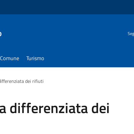
o
Seg
il Comune
Turismo
fferenziata dei rifiuti
a differenziata dei