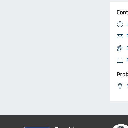
Cont
Prob