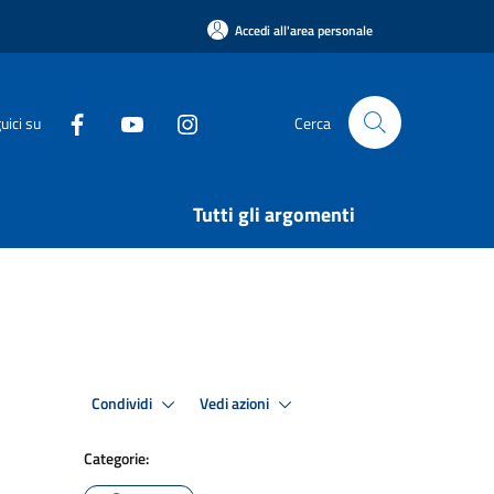
Accedi all'area personale
uici su
Cerca
Tutti gli argomenti
Condividi
Vedi azioni
Categorie: