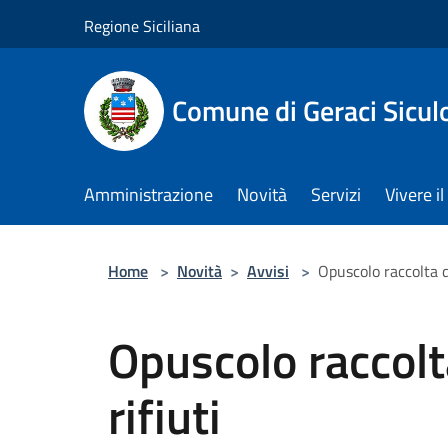
Salta al contenuto principale
Regione Siciliana
Comune di Geraci Sicul
Amministrazione
Novità
Servizi
Vivere 
Home
>
Novità
>
Avvisi
>
Opuscolo raccolta di
Opuscolo raccolt
rifiuti