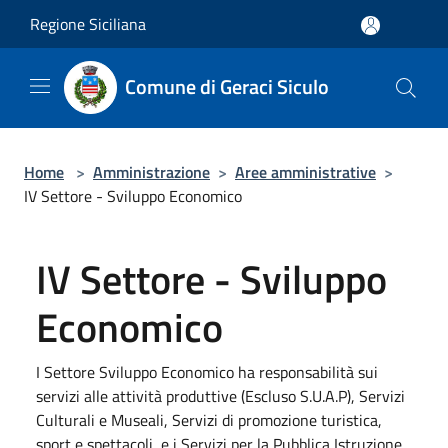
Salta al contenuto principale
Regione Siciliana
Comune di Geraci Siculo
Home
>
Amministrazione
>
Aree amministrative
>
IV Settore - Sviluppo Economico
IV Settore - Sviluppo
Economico
I Settore Sviluppo Economico ha responsabilità sui
servizi alle attività produttive (Escluso S.U.A.P), Servizi
Culturali e Museali, Servizi di promozione turistica,
sport e spettacoli, e i Servizi per la Pubblica Istruzione