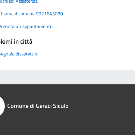
Richiedi Assistenza
Chiama il comune 0921643080
Prenota un appuntamento
lemi in città
Segnala disservizio
Comune di Geraci Siculo