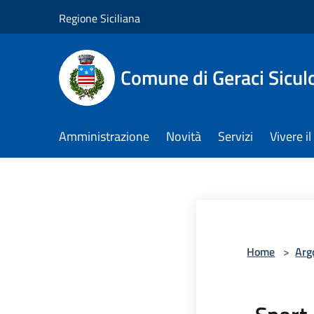
Salta al contenuto principale
Regione Siciliana
Comune di Geraci Sicul
Amministrazione
Novità
Servizi
Vivere 
Home
>
Arg