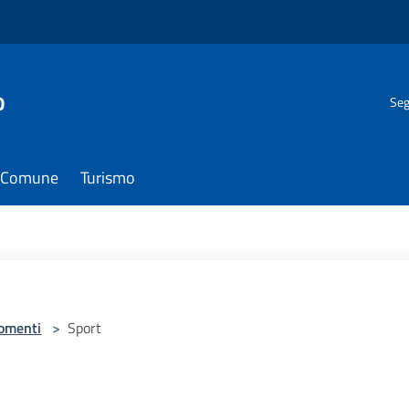
o
Seg
il Comune
Turismo
omenti
>
Sport