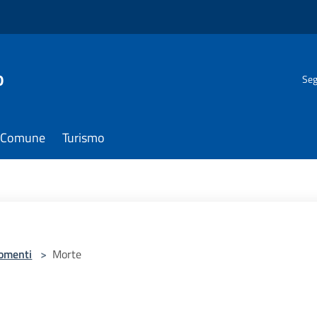
o
Seg
il Comune
Turismo
omenti
>
Morte