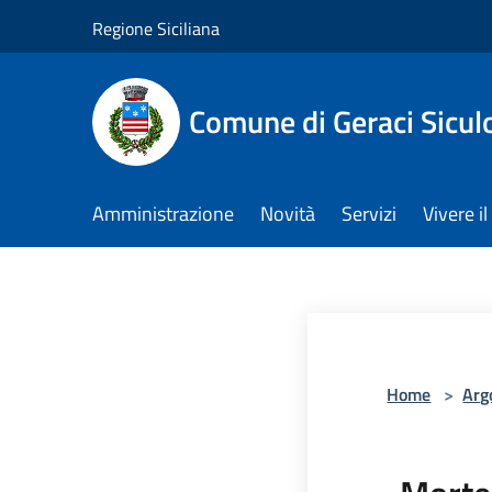
Salta al contenuto principale
Regione Siciliana
Comune di Geraci Sicul
Amministrazione
Novità
Servizi
Vivere 
Home
>
Arg