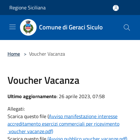
Salta al contenuto principale
Regione Siciliana
Comune di Geraci Siculo
Home
>
Voucher Vacanza
Voucher Vacanza
Ultimo aggiornamento
: 26 aprile 2023, 07:58
Allegati:
Scarica questo file (
Avviso manifestazione interesse
accreditamento esercizi commerciali per ricevimento
voucher vacanze.pdf)
Scarica questo file
(Avviso pubblico voucher vacanze.pdf)