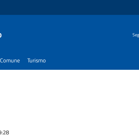
o
Seg
il Comune
Turismo
9:28