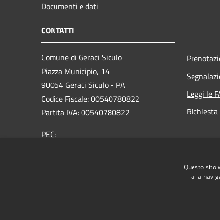
Documenti e dati
CONTATTI
Comune di Geraci Siculo
Prenotaz
Piazza Municipio, 14
Segnalazi
90054 Geraci Siculo - PA
Leggi le 
Codice Fiscale: 00540780822
Richiesta
Partita IVA: 00540780822
PEC:
protocollo@pec.comune.geracisiculo.pa.it
Centralino Unico: 0921643080
Questo sito 
alla navig