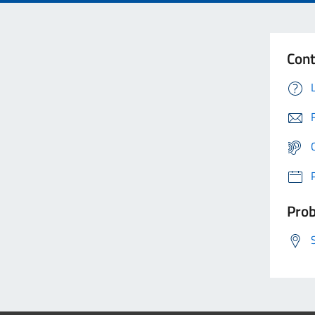
Cont
Prob