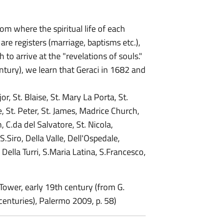
rom where the spiritual life of each
are registers (marriage, baptisms etc.),
h to arrive at the "revelations of souls."
entury), we learn that Geraci in 1682 and
r, St. Blaise, St. Mary La Porta, St.
e, St. Peter, St. James, Madrice Church,
n, C.da del Salvatore, St. Nicola,
.Siro, Della Valle, Dell'Ospedale,
 Della Turri, S.Maria Latina, S.Francesco,
Tower, early 19th century (from G.
I centuries), Palermo 2009, p. 58)