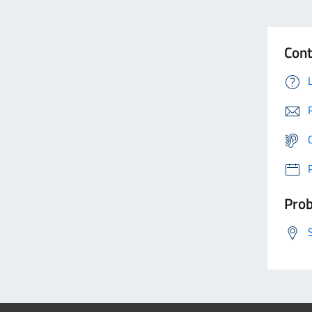
Cont
Prob