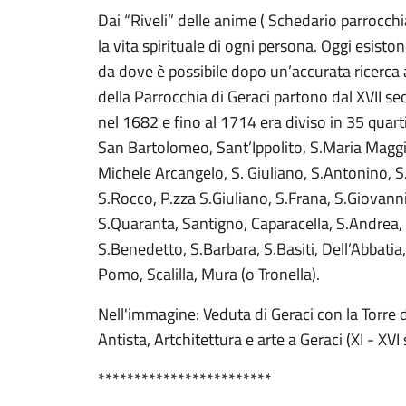
Dai “Riveli” delle anime ( Schedario parrocch
la vita spirituale di ogni persona. Oggi esiston
da dove è possibile dopo un’accurata ricerca arr
della Parrocchia di Geraci partono dal XVII s
nel 1682 e fino al 1714 era diviso in 35 quarti
San Bartolomeo, Sant’Ippolito, S.Maria Maggio
Michele Arcangelo, S. Giuliano, S.Antonino, S
S.Rocco, P.zza S.Giuliano, S.Frana, S.Giovanni
S.Quaranta, Santigno, Caparacella, S.Andrea, S
S.Benedetto, S.Barbara, S.Basiti, Dell’Abbatia,
Pomo, Scalilla, Mura (o Tronella).
Nell'immagine: Veduta di Geraci con la Torre d
Antista, Artchitettura e arte a Geraci (XI - XV
************************