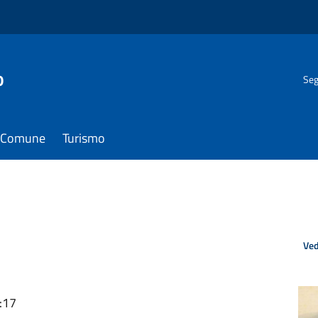
o
Seg
il Comune
Turismo
Ved
:17