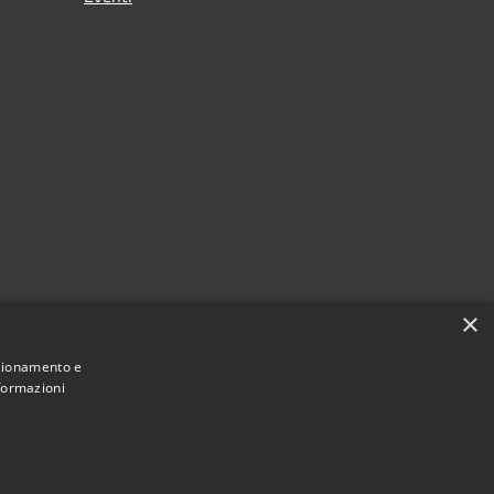
×
nzionamento e
nformazioni
Municipium
Accesso
une di Geraci Siculo • Powered by
•