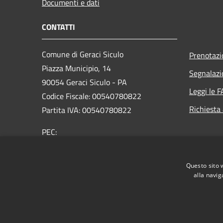
Documenti e dati
CONTATTI
Comune di Geraci Siculo
Prenotaz
Piazza Municipio, 14
Segnalazi
90054 Geraci Siculo - PA
Leggi le 
Codice Fiscale: 00540780822
Richiesta
Partita IVA: 00540780822
PEC:
protocollo@pec.comune.geracisiculo.pa.it
Centralino Unico: 0921643080
Questo sito 
alla navig
RSS
Accessibilità
Privacy
Cookie
Mappa de