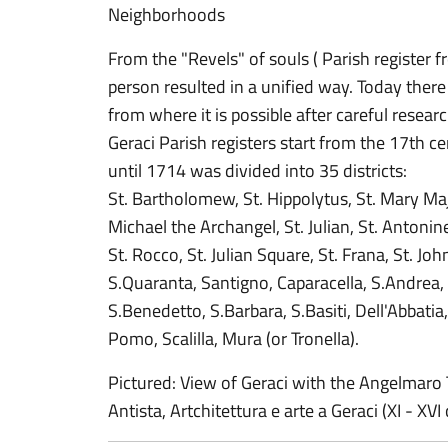
Neighborhoods
From the "Revels" of souls ( Parish register f
person resulted in a unified way. Today there 
from where it is possible after careful researc
Geraci Parish registers start from the 17th c
until 1714 was divided into 35 districts:
St. Bartholomew, St. Hippolytus, St. Mary Majo
Michael the Archangel, St. Julian, St. Antonin
St. Rocco, St. Julian Square, St. Frana, St. Joh
S.Quaranta, Santigno, Caparacella, S.Andrea, S
S.Benedetto, S.Barbara, S.Basiti, Dell'Abbatia,
Pomo, Scalilla, Mura (or Tronella).
Pictured: View of Geraci with the Angelmaro 
Antista, Artchitettura e arte a Geraci (XI - XV