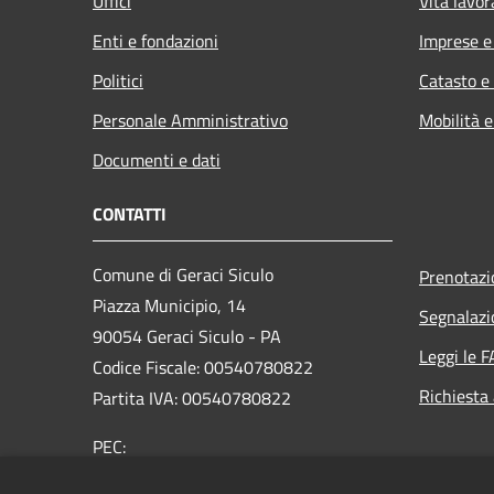
Uffici
Vita lavor
Enti e fondazioni
Imprese 
Politici
Catasto e
Personale Amministrativo
Mobilità e
Documenti e dati
CONTATTI
Comune di Geraci Siculo
Prenotaz
Piazza Municipio, 14
Segnalazi
90054 Geraci Siculo - PA
Leggi le 
Codice Fiscale: 00540780822
Richiesta
Partita IVA: 00540780822
PEC:
protocollo@pec.comune.geracisiculo.pa.it