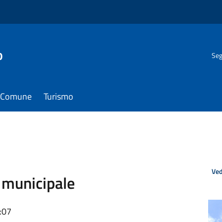
o
Seg
il Comune
Turismo
Ved
o municipale
:07