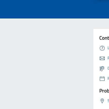
Cont
Prob