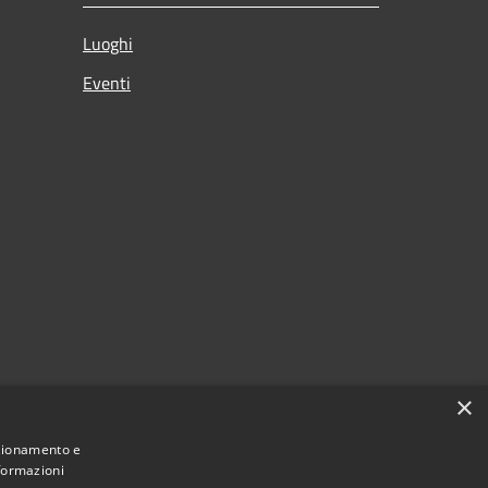
Luoghi
Eventi
×
nzionamento e
nformazioni