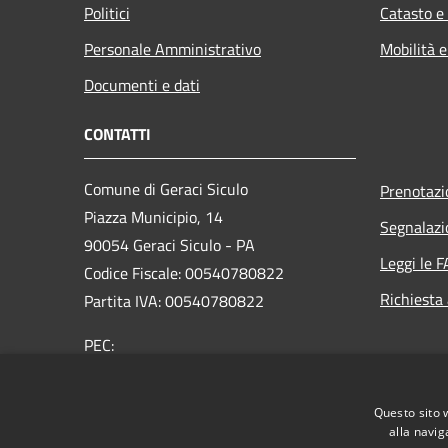
Politici
Catasto e
Personale Amministrativo
Mobilità e
Documenti e dati
CONTATTI
Comune di Geraci Siculo
Prenotaz
Piazza Municipio, 14
Segnalazi
90054 Geraci Siculo - PA
Leggi le 
Codice Fiscale: 00540780822
Richiesta
Partita IVA: 00540780822
PEC:
protocollo@pec.comune.geracisiculo.pa.it
Centralino Unico: 0921643080
Questo sito 
alla navig