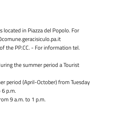
 is located in Piazza del Popolo. For
@comune.geracisiculo.pa.it
f the PP.CC. - For information tel.
uring the summer period a Tourist
er period (April-October) from Tuesday
 6 p.m.
rom 9 a.m. to 1 p.m.