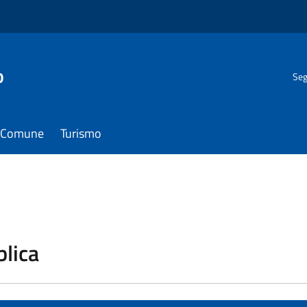
o
Seg
il Comune
Turismo
blica