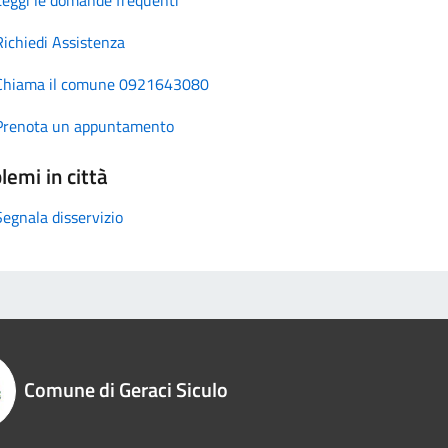
Richiedi Assistenza
Chiama il comune 0921643080
Prenota un appuntamento
lemi in città
Segnala disservizio
Comune di Geraci Siculo