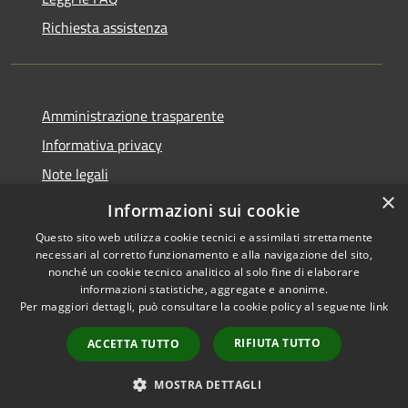
Richiesta assistenza
Amministrazione trasparente
Informativa privacy
Note legali
×
Dichiarazione di accessibilità
Informazioni sui cookie
Questo sito web utilizza cookie tecnici e assimilati strettamente
necessari al corretto funzionamento e alla navigazione del sito,
nonché un cookie tecnico analitico al solo fine di elaborare
informazioni statistiche, aggregate e anonime.
RSS
Copyright © 2026 • Comune di
Per maggiori dettagli, può consultare la cookie policy al seguente
link
Accessibilità
Geraci Siculo • Powered by
Privacy
Municipium
Accesso
•
RIFIUTA TUTTO
ACCETTA TUTTO
Cookie
redazione
Mappa del sito
MOSTRA DETTAGLI