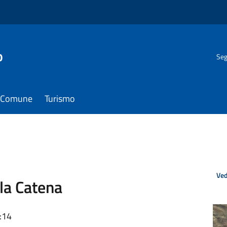
o
Seg
il Comune
Turismo
Ved
lla Catena
:14