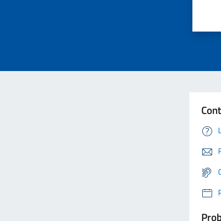
Cont
Prob