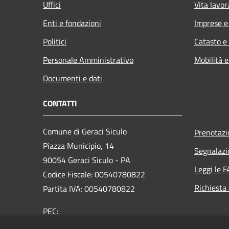
Uffici
Vita lavor
Enti e fondazioni
Imprese 
Politici
Catasto e
Personale Amministrativo
Mobilità e
Documenti e dati
CONTATTI
Comune di Geraci Siculo
Prenotaz
Piazza Municipio, 14
Segnalazi
90054 Geraci Siculo - PA
Leggi le 
Codice Fiscale: 00540780822
Richiesta
Partita IVA: 00540780822
PEC:
protocollo@pec.comune.geracisiculo.pa.it