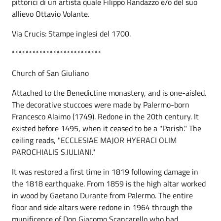
pittorici di un artista quale Filippo Randazzo e/o del suo
allievo Ottavio Volante.
Via Crucis: Stampe inglesi del 1700.
**************************
Church of San Giuliano
Attached to the Benedictine monastery, and is one-aisled.
The decorative stuccoes were made by Palermo-born
Francesco Alaimo (1749). Redone in the 20th century. It
existed before 1495, when it ceased to be a "Parish." The
ceiling reads, "ECCLESIAE MAJOR HYERACI OLIM
PAROCHIALIS S.IULIANI."
It was restored a first time in 1819 following damage in
the 1818 earthquake. From 1859 is the high altar worked
in wood by Gaetano Durante from Palermo. The entire
floor and side altars were redone in 1964 through the
munificence of Don Giacomo Scancarello who had