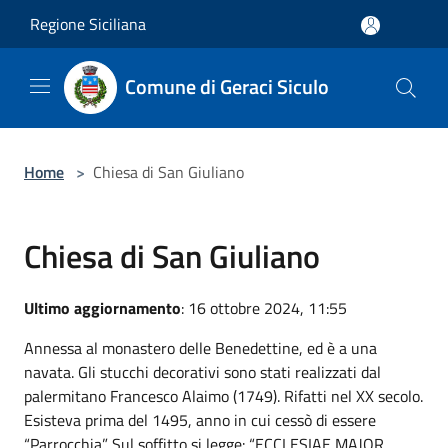
Salta al contenuto principale
Regione Siciliana
Comune di Geraci Siculo
Home
>
Chiesa di San Giuliano
Chiesa di San Giuliano
Ultimo aggiornamento
: 16 ottobre 2024, 11:55
Annessa al monastero delle Benedettine, ed è a una
navata. Gli stucchi decorativi sono stati realizzati dal
palermitano Francesco Alaimo (1749). Rifatti nel XX secolo.
Esisteva prima del 1495, anno in cui cessò di essere
“Parrocchia”. Sul soffitto si legge: “ECCLESIAE MAJOR