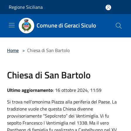
Salta al contenuto principale
Regione Siciliana
Comune di Geraci Siculo
Home
>
Chiesa di San Bartolo
Chiesa di San Bartolo
Ultimo aggiornamento
: 16 ottobre 2024, 11:59
Si trova nell’omonima Piazza alla periferia del Paese. La
tradizione vuole che questa Chiesa divenne
provvisoriamente “Sepolcreto” dei Ventimiglia. Vi fu
sepolto Francesco I Ventimiglia nel 1338. Ma il vero
Pantheon di famiglia fu realizzato a Castelbuono nel XV