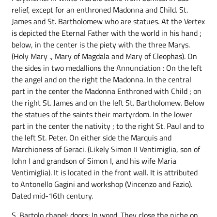
relief, except for an enthroned Madonna and Child. St.
James and St. Bartholomew who are statues. At the Vertex
is depicted the Eternal Father with the world in his hand ;
below, in the center is the piety with the three Marys.
(Holy Mary ., Mary of Magdala and Mary of Cleophas). On
the sides in two medallions the Annunciation : On the left
the angel and on the right the Madonna. In the central
part in the center the Madonna Enthroned with Child ; on
the right St. James and on the left St. Bartholomew. Below
the statues of the saints their martyrdom. In the lower
part in the center the nativity ; to the right St. Paul and to
the left St. Peter. On either side the Marquis and
Marchioness of Geraci. (Likely Simon II Ventimiglia, son of
John I and grandson of Simon I, and his wife Maria
Ventimiglia). It is located in the front wall. It is attributed
to Antonello Gagini and workshop (Vincenzo and Fazio).
Dated mid-16th century.
S. Bartolo chapel: doors: In wood. They close the niche on