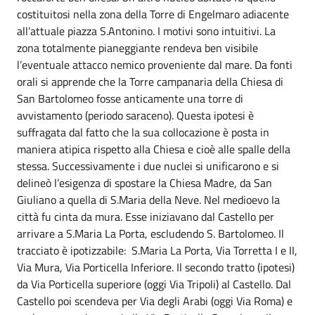
costituitosi nella zona della Torre di Engelmaro adiacente
all’attuale piazza S.Antonino. I motivi sono intuitivi. La
zona totalmente pianeggiante rendeva ben visibile
l’eventuale attacco nemico proveniente dal mare. Da fonti
orali si apprende che la Torre campanaria della Chiesa di
San Bartolomeo fosse anticamente una torre di
avvistamento (periodo saraceno). Questa ipotesi è
suffragata dal fatto che la sua collocazione è posta in
maniera atipica rispetto alla Chiesa e cioè alle spalle della
stessa. Successivamente i due nuclei si unificarono e si
delineò l’esigenza di spostare la Chiesa Madre, da San
Giuliano a quella di S.Maria della Neve. Nel medioevo la
città fu cinta da mura. Esse iniziavano dal Castello per
arrivare a S.Maria La Porta, escludendo S. Bartolomeo. Il
tracciato è ipotizzabile: S.Maria La Porta, Via Torretta I e II,
Via Mura, Via Porticella Inferiore. Il secondo tratto (ipotesi)
da Via Porticella superiore (oggi Via Tripoli) al Castello. Dal
Castello poi scendeva per Via degli Arabi (oggi Via Roma) e