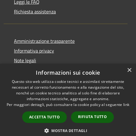
Leggi le FAQ
Richiesta assistenza
Amministrazione trasparente
Informativa privacy
Note legali
×
Dichiarazione di accessibilità
Informazioni sui cookie
Questo sito web utilizza cookie tecnici e assimilati strettamente
necessari al corretto funzionamento e alla navigazione del sito,
nonché un cookie tecnico analitico al solo fine di elaborare
informazioni statistiche, aggregate e anonime.
RSS
Copyright © 2026 • Comune di
Per maggiori dettagli, può consultare la cookie policy al seguente
link
Accessibilità
Geraci Siculo • Powered by
Privacy
Municipium
Accesso
•
RIFIUTA TUTTO
ACCETTA TUTTO
Cookie
redazione
Mappa del sito
MOSTRA DETTAGLI