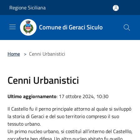
Salta al contenuto principale
Regione Siciliana
Comune di Geraci Siculo
Home
>
Cenni Urbanistici
Cenni Urbanistici
Ultimo aggiornamento
: 17 ottobre 2024, 10:30
Il Castello fu il perno principale attorno al quale si sviluppò
la storia di Geraci e del suo territorio compreso il suo
tessuto urbano.
Un primo nucleo urbano, si costituì all’interno del Castelllo,
roccaforte ben difesa. Un altro nucleo abitato fu quello