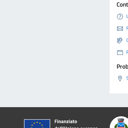
Cont
Prob