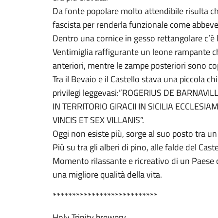
Da fonte popolare molto attendibile risulta ch
fascista per renderla funzionale come abbever
Dentro una cornice in gesso rettangolare c’è
Ventimiglia raffigurante un leone rampante 
anteriori, mentre le zampe posteriori sono c
Tra il Bevaio e il Castello stava una piccola chi
privilegi leggevasi:”ROGERIUS DE BARNAVI
IN TERRITORIO GIRACII IN SICILIA ECCLESI
VINCIS ET SEX VILLANIS”.
Oggi non esiste più, sorge al suo posto tra un
Più su tra gli alberi di pino, alle falde del Cast
Momento rilassante e ricreativo di un Paese ch
una migliore qualità della vita.
***************************
Holy Trinity brewery