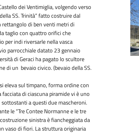
 Castello dei Ventimiglia, volgendo verso
lla SS. Trinità” fatto costruire dal
rettangolo di ben venti metri di
a taglio con quattro orifici che
o per indi riversarle nella vasca
vio parrocchiale datato 23 gennaio
sità di Geraci ha pagato lo scultore
e di un bevaio civico. (bevaio della SS.
si eleva sul timpano, forma ordine con
a facciata di ciascuna piramide vi è uno
e, sottostanti a questi due mascheroni.
ante le “Tre Contee Normanne e le tre
La costruzione sinistra è fiancheggiata da
n vaso di fiori. La struttura originaria