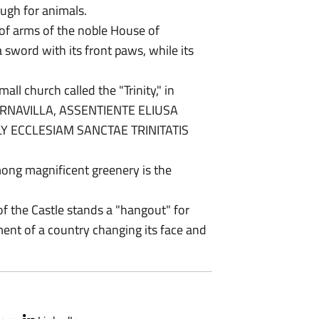
ough for animals.
t of arms of the noble House of
 sword with its front paws, while its
ll church called the "Trinity," in
BARNAVILLA, ASSENTIENTE ELIUSA
ILY ECCLESIAM SANCTAE TRINITATIS
 among magnificent greenery is the
of the Castle stands a "hangout" for
ent of a country changing its face and