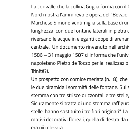
La convalle che la collina Guglia forma con il
Nord mostra l’ammirevole opera del “Bevaio de
Marchese Simone Ventimiglia sulla base di un 
lunghezza con due fontane laterali in pietra d
riversano le acque in eleganti coppe di arenari
centrale. Un documento rinvenuto nell’archi
1586 – 31 maggio 1587 ci informa che l’univer
napoletano Pietro de Toczo per la realizzazion
Trinità?).
Un prospetto con cornice merlata (n.18), che 
le due piramidali sommità delle fontane. Sull
stemma con tre strisce orizzontali e tre stell
Sicuramente si tratta di uno stemma raffigur
stelle hanno sostituito i tre fiori originari”. 
motivi decorativi floreali, quella di destra da u
era più elevata.