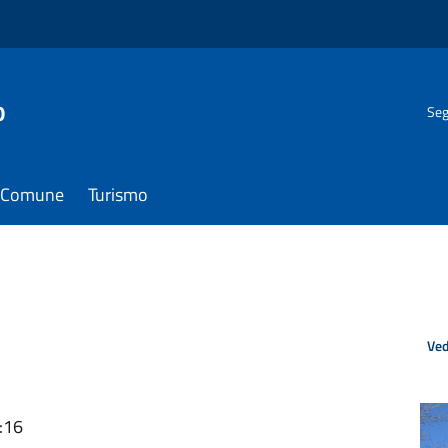
o
Seg
il Comune
Turismo
Ved
:16