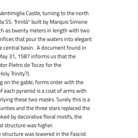
Ventimiglia Castle, turning to the north
a SS. Trinità" built by Marquis Simone
uch as twenty meters in length with two
ifices that pour the waters into elegant
e central basin. A document found in
May 31, 1587 informs us that the
tor Pietro de Toczo for the
oly Trinity?).
ng on the gable, forms order with the
f each pyramid is a coat of arms with
rlying these two masks. Surely this is a
nties and the three stars replaced the
anked by decorative floral motifs, the
al structure was higher.
e structure was lowered in the Fascist