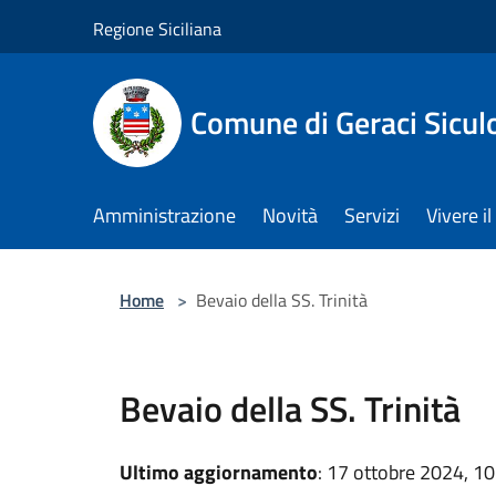
Salta al contenuto principale
Regione Siciliana
Comune di Geraci Sicul
Amministrazione
Novità
Servizi
Vivere 
Home
>
Bevaio della SS. Trinità
Bevaio della SS. Trinità
Ultimo aggiornamento
: 17 ottobre 2024, 10